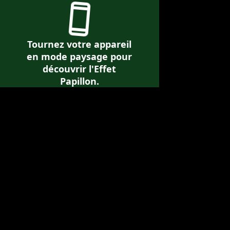
CHARGEMENT…
37
%
Tournez votre appareil
De votre écran à nos actions sur le
en mode paysage pour
découvrir l'Effet
terrain, votre soutien est
Papillon.
indispensable
Soutenez les actions d'Envol Vert, activez l'Effet Papillon.
Je fais un don
Visiter le site Envol Vert
Recevez notre newsletter
Civilité